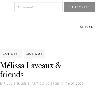
S'INSCRIRE
SUIVANT
CONCERT
MUSIQUE
Mélissa Laveaux &
MU
friends
Gi
PAR JULIE EUGÈNE, ART CONCIERGE
|
16.01.2023
PAR