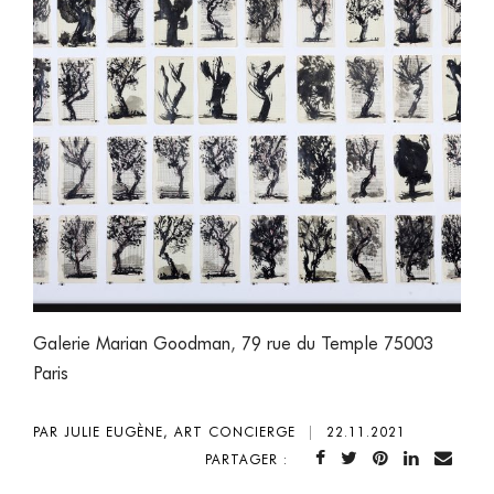
Galerie Marian Goodman
,
79 rue du Temple 75003
Paris
PAR JULIE EUGÈNE, ART CONCIERGE
|
22.11.2021
PARTAGER :